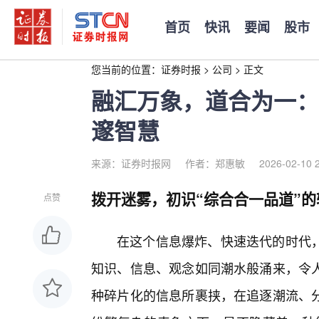
首页
快讯
要闻
股市
您当前的位置：
证券时报
>
公司
>
正文
融汇万象，道合为一：
邃智慧
来源：证券时报网
作者：郑惠敏
2026-02-10 
拨开迷雾，初识“综合合一品道”的
点赞
在这个信息爆炸、快速迭代的时代
知识、信息、观念如同潮水般涌来，令
种碎片化的信息所裹挟，在追逐潮流、